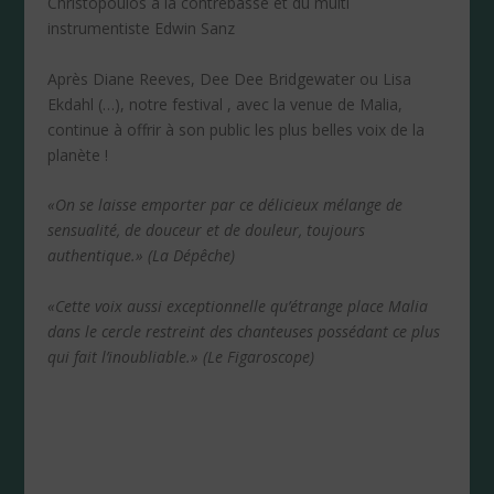
Christopoulos à la contrebasse et du multi
instrumentiste Edwin Sanz
Après Diane Reeves, Dee Dee Bridgewater ou Lisa
Ekdahl (…), notre festival , avec la venue de Malia,
continue à offrir à son public les plus belles voix de la
planète !
«On se laisse emporter par ce délicieux mélange de
sensualité, de douceur et de douleur, toujours
authentique.» (La Dépêche)
«Cette voix aussi exceptionnelle qu’étrange place Malia
dans le cercle restreint des chanteuses possédant ce plus
qui fait l’inoubliable.» (Le Figaroscope)