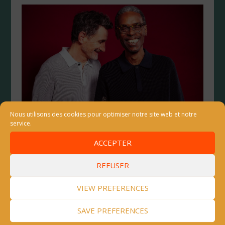
Nous utilisons des cookies pour optimiser notre site web et notre
service.
Frères de Songs – Éric SÉVA & Michael
ROBINSON
ACCEPTER
25 Jan, 2024
REFUSER
Vendredi 5 Juillet - Les Tilleuls 20H15 FRÈRES DE
VIEW PREFERENCES
SONGS Éric SÉVA & Michael ROBINSON Frères
de Songs est un projet qui traduit les liens
SAVE PREFERENCES
artistiques qu'Éric et Michael ont en commun, Un
projet qui raconte l'histoire de chacun, un blues