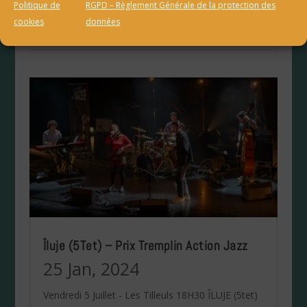
Politique de
RGPD – Règlement Générale de la protection des
devenu universel qui réunit...
cookies
données
lire plus
Îluje (5Tet) – Prix Tremplin Action Jazz
25 Jan, 2024
Vendredi 5 Juillet - Les Tilleuls 18H30 ÎLUJE (5tet)