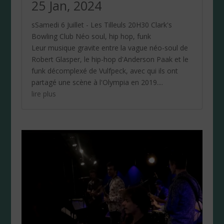
25 Jan, 2024
sSamedi 6 Juillet - Les Tilleuls 20H30 Clark's
Bowling Club Néo soul, hip hop, funk
Leur musique gravite entre la vague néo-soul de
Robert Glasper, le hip-hop d'Anderson Paak et le
funk décomplexé de Vulfpeck, avec qui ils ont
partagé une scène à l'Olympia en 2019....
lire plus