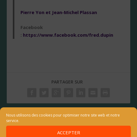
Pierre Yon et Jean-Michel Plassan
Facebook
:
https://www.facebook.com/fred.dupin
PARTAGER SUR
Nous utilisons des cookies pour optimiser notre site web et notre
service.
PRÉC
SUIVANT
ACCEPTER
Duo Vent et Cordes
Concert de Sophie