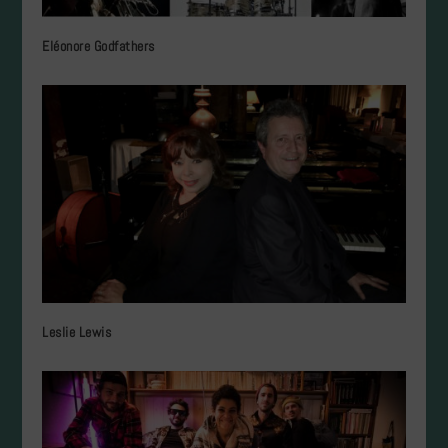
Eléonore Godfathers
Leslie Lewis